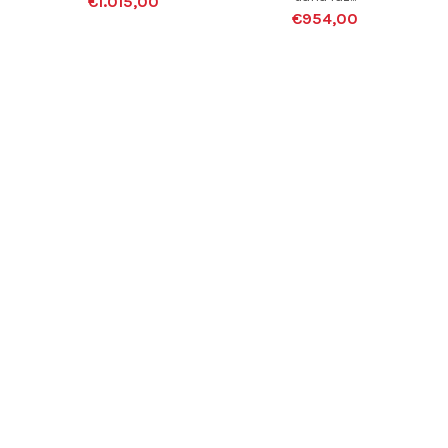
€1.015,00
€954,00