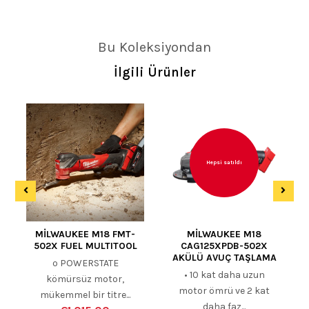
Bu Koleksiyondan
İlgili Ürünler
Hepsi satıldı
MİLWAUKEE M18 FMT-
MİLWAUKEE M18
502X FUEL MULTITOOL
CAG125XPDB-502X
AKÜLÜ AVUÇ TAŞLAMA
º POWERSTATE
• 10 kat daha uzun
kömürsüz motor,
motor ömrü ve 2 kat
mükemmel bir titre...
daha faz...