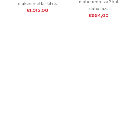
motor ömrü ve 2 kat
mükemmel bir titre...
daha faz...
€1.015,00
€954,00