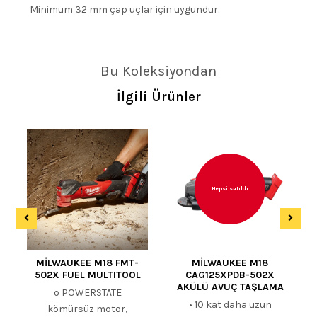
Minimum 32 mm çap uçlar için uygundur.
Bu Koleksiyondan
İlgili Ürünler
Hepsi satıldı
MİLWAUKEE M18 FMT-
MİLWAUKEE M18
502X FUEL MULTITOOL
CAG125XPDB-502X
AKÜLÜ AVUÇ TAŞLAMA
º POWERSTATE
• 10 kat daha uzun
kömürsüz motor,