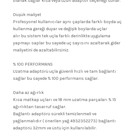
olanak sağlar kısa veya uzun adaptör seçeneği sunar.
Düșük maliyet
Profesyonel kullanıcılar aynı çaplarda farklı boyda uç
kullanma gereği duyar ve değișik boylarda uçlar
alır bu sistem tek uçla farklı derinlikte uygulama
yapmayı saplar bu sayede uç sayısını azaltarak gider
maliyetini de azaltabilirsiniz.
% 100 PERFORMANS
Uzatma adaptörü uçla güvenli hızlı ve tam bağlantı
sağlar bu sayede % 100 performans sağlar.
Daha az ağırlık
Kısa matkap uçları ve 18 mm uzatma parçaları % 15
ağırlıktan tasarruf sağlar.
Bağlantı adaptörü sürekli temizlenmeli ve
yağlanmalıdır ( önerilen yağ 4932352273) bağlantı
adaptörü 32mm ve üstü için kullanılabilir.