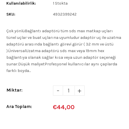
Kullanılabilirlik:
1 Stokta
SKU:
4932399242
Çok yönlüBağlantı adaptörü tüm sds max matkap uçları
tünel uçlar ve buat uçlarına uyumludur adaptör uç ile uzatma
adaptörü arasında bağlantı görevi görür ( 32 mm ve üstü
).ÜniversalUzatma adaptörü sds max veya 19mm hex
bağlantıya olanak sağlar kısa veya uzun adaptör seçeneği
sunar.Düșük maliyetProfesyonel kullanıcılar aynı çaplarda
farklı boyda...
-
+
Miktar:
€44,00
Ara Toplam: